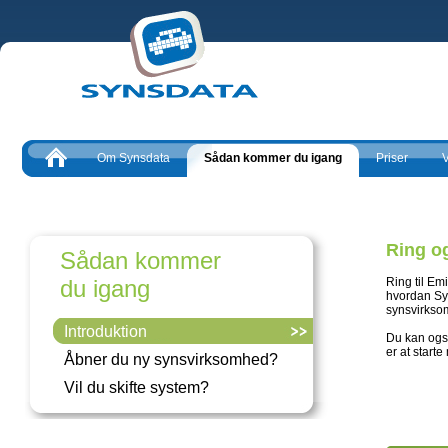
Om Synsdata
Sådan kommer du igang
Priser
V
Ring o
Sådan kommer
du igang
Ring til Em
hvordan Sy
synsvirkso
Introduktion
Du kan ogs
er at start
Åbner du ny synsvirksomhed?
Vil du skifte system?