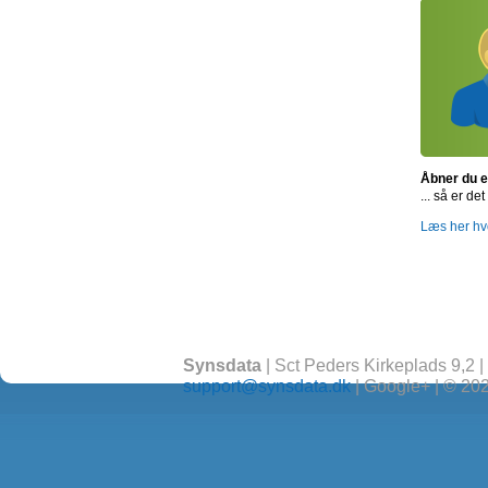
Åbner du e
... så er d
Læs her hv
Synsdata
|
Sct Peders Kirkeplads 9,2
|
support@synsdata.dk
|
Google+
|
© 20