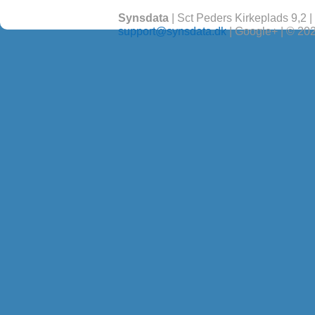
Synsdata
|
Sct Peders Kirkeplads 9,2
|
support@synsdata.dk
|
Google+
|
© 20